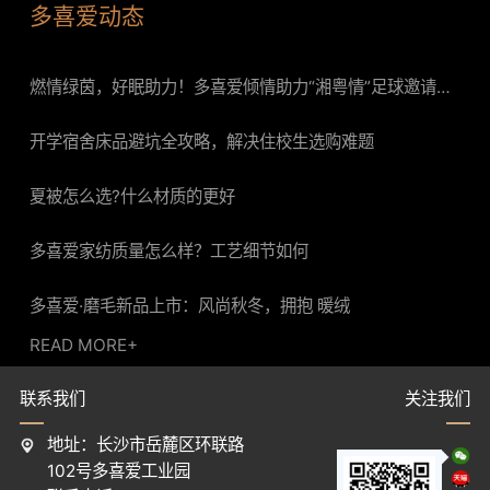
多喜爱动态
2026.07.04
燃情绿茵，好眠助力！多喜爱倾情助力“湘粤情”足球邀请赛
共促地区交流
2026.06.29
开学宿舍床品避坑全攻略，解决住校生选购难题
2026.05.08
夏被怎么选?什么材质的更好
2026.05.08
多喜爱家纺质量怎么样？工艺细节如何
2026.04.28
多喜爱·磨毛新品上市：风尚秋冬，拥抱 暖绒
READ MORE+
联系我们
关注我们
地址：长沙市岳麓区环联路
102号多喜爱工业园