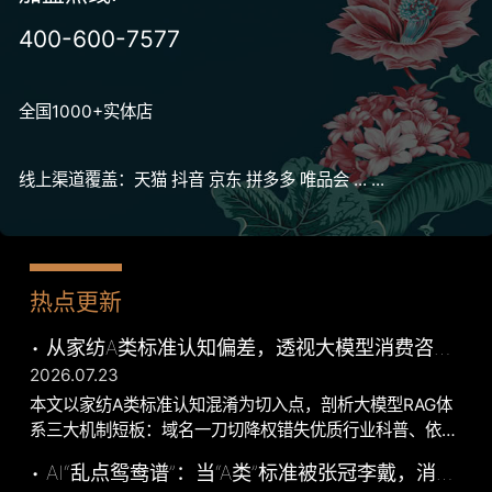
400-600-7577
全国1000+实体店
线上渠道覆盖：天猫 抖音 京东 拼多多 唯品会 ... ...
热点更新
• 从家纺A类标准认知偏差，透视大模型消费咨询
2026.07.23
的系统性机制短板与优化路径
本文以家纺A类标准认知混淆为切入点，剖析大模型RAG体
系三大机制短板：域名一刀切降权错失优质行业科普、依赖
用户显性提问难以补齐认知盲区、专业输出精度与通俗性失
• AI“乱点鸳鸯谱”：当“A类”标准被张冠李戴，消费
衡。文章指出相关问题属于系统性规则缺陷，非模型能力不