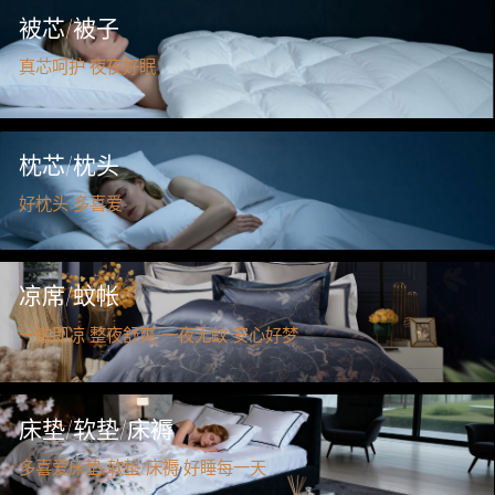
凉席/
被芯/被子
真芯呵护 夜夜好眠
床垫/
枕芯/枕头
好枕头 多喜爱
凉席/蚊帐
一触即凉 整夜舒爽/一夜无蚊 安心好梦
床垫/软垫/床褥
多喜爱床垫/软垫/床褥 好睡每一天