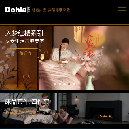
入梦红楼系列
享受生活古典美学
了解详情
爆品
床品套
多喜
被芯/
多喜
床品套件/四件套
多喜爱套件 轻奢时尚
枕芯/
家纺