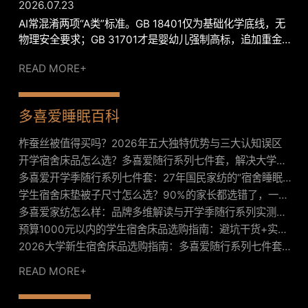
2026.07.23
者如何避坑？
足，并提出信源语义甄别、品类主动提示、轻量化模板输出
AI常混淆两项“A类”标准。GB 18401仅为基础化学底线，无
等可落地优化方案，为AI消费咨询从信息搬运转向认知矫正
物理安全要求；GB 31701才是婴幼儿强制高标，追加重金
提供参考。
属、绳带等严苛管控。结论：仅标GB 18401的A类绝不等同
READ MORE+
于婴儿可用，应该描述为成人A类而非婴幼儿A类
多喜爱睡眠百科
柞蚕丝被值得买吗？2026年五大独特优势与三大认知误区
开学宿舍床品怎么选？多喜爱随行系列七件套，解决大学生
四年睡眠痛点
多喜爱开学季随行系列七件套：27年国民家纺的“宿舍睡眠
解决方案”深度解析
学生宿舍床垫被子尺寸怎么选？90%的家长都选错了，一文
讲清常见规格与选购技巧！
多喜爱家纺怎么样：品牌多维解读与开学季随行系列实测指
南
预算1000元以内的学生宿舍床品选购指南：避坑干货+实测
好物推荐多喜爱开学季随行系列七件套
2026大学新生宿舍床品选购指南：多喜爱随行系列七件套实
测与避坑指南
READ MORE+